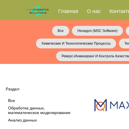
Главная
О нас
Контакт
Все
Hexagon (MSC Software)
Химические И Технологические Процессы
Те
Реверс-Инжиниринг И Контроль Качеств
Раздел
Все
Обработка данных, 
математическое моделирование
Анализ данных