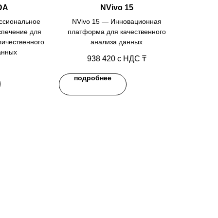
DA
NVivo 15
ссиональное
NVivo 15 — Инновационная
спечение для
платформа для качественного
личественного
анализа данных
анных
938 420
с НДС ₸
подробнее