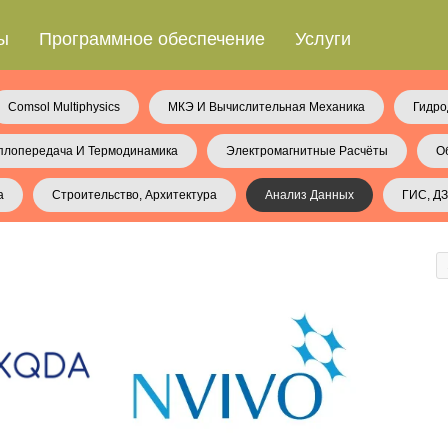
ы
Программное обеспечение
Услуги
Comsol Multiphysics
МКЭ И Вычислительная Механика
Гидро
плопередача И Термодинамика
Электромагнитные Расчёты
О
а
Строительство, Архитектура
Анализ Данных
ГИС, ДЗ