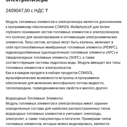
2409047,00
с НДС ₸
Модуль топливных элементов и электролизера является дополнением
к программному обеспечению COMSOL Multiphysics® для более
глубокого понимания систем топливных элементов и электролизеров,
что полезно для проектирования и оптимизации электрохимических
элементов. Типы систем, которые могут быть изучены, включают в
себя протонообменные мембранные топливные элементы (PEMFC),
гидроксидообменные (щелощелочные) топливные элементы (AFC) и
твердооксидные топливные элементы (SOFC), а также
соответствующие системы гидролиза воды. Модуль вмещает все типы
топливных элементов и электролизатов.
Как и в каждом продукте в наборе продуктов COMSOL,
мультифизические возможности встроены в программное
обеспечение для включения многофазного потока жидкости,
теплопередачи, термодинамических свойств и многого другого.
Водородные Топливные Элементы
Модуль топливных элементов и электролизера имеет заранее
определенные составы для наиболее распространенных типов
водородных топливных элементов и учитывает электроды,
электролит, а также токоулекторы и питатели. Примерами типов
топливных элементов, которые можно моделировать, являются