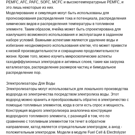
PEMFC, AFC, PAFC, SOFC, MCFC и высокотемпературные PEMFC, и
это лишь некоторые из них.
Моделирование и симуляция могут быть использованы для
прогнозирования распределения тока и потенциала, распределения
химических видов и распределения температуры в топливном
элементе. Таким образом, ячейка может быть спроектирована для
наилучшего возможного использования и эксплуатации в заданном
наборе условий. Важными аспектами являются удаление воды и
избегание неодномерного использования клетки, что может привести
к низкой производительности и сокращению продолжительности
жизни. Кроме того, можно изучить микроскопические аспекты
газодиффузионных электродов и активных слоев, такие как загрузка
катализатора, распределение размеров частиц и бимодальное
распределение пор.
Электролизаторы Для Воды
Электролизаторы могут использоваться для локального производства
водорода из электричества посредством электролиза воды. Этот
водород можно хранить и преобразовывать обратно в электричество с
помощью топливных элементов, когда в сети есть спрос и мощность.
Конструкция водного электролизера аналогична конструкции
водородного топливного элемента, с разницей в том, что по
сравнению с топливным элементом ток течет в обратном
направлении, катод является отрицательным электродом, а анод -
положительным электродом. Модели в модуле Fuel Cell & Electrolyzer