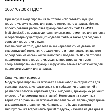
1067707,00
с НДС ₸
При запуске моделирования вы хотите использовать лучшую
геометрическую модель для вашего конкретного анализа. Модуль
проектирования расширяет функциональность CAD COMSOL
Multiphysics® с помощью дополнительных инструментов для импорта
и пересмотра существующих моделей САПР, а также для создания
эскизов и геометрии с нуля.
Независимо от того, удаляете ли вы нерелевантные детали из
существующей геометрии, редактируете и перепараметризируете
определенные особенности импортной модели САПР или строите
параметрические геометрии, модуль проектирования имеет
специализированные функции и функциональные возможности для
подготовки модели для анализа.
Ограничения и размеры
Модуль проектирования включает в себя набор инструментов для
создания эскизов, используемых для добавления ограничений и
размеров к плоским чертежам для 2D-моделей, трехмерных рабочих
плоскостей и геометрических частей. Некоторые из доступных
вариантов ограничений включают параллельные, перпендикулярные
и касательные ограничения. Например, чтобы два сегмента
многоугольника встретились при 90 градусах, нажмите на два края и