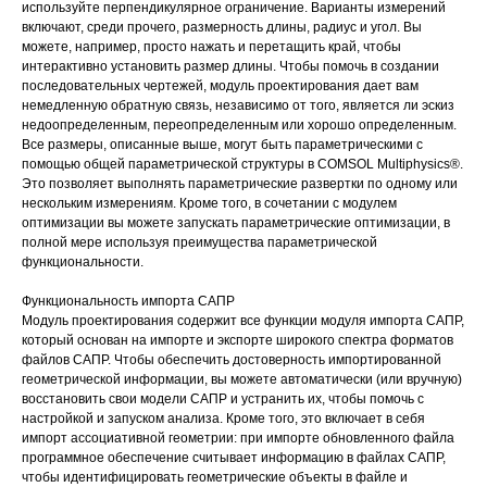
используйте перпендикулярное ограничение. Варианты измерений
включают, среди прочего, размерность длины, радиус и угол. Вы
можете, например, просто нажать и перетащить край, чтобы
интерактивно установить размер длины. Чтобы помочь в создании
последовательных чертежей, модуль проектирования дает вам
немедленную обратную связь, независимо от того, является ли эскиз
недоопределенным, переопределенным или хорошо определенным.
Все размеры, описанные выше, могут быть параметрическими с
помощью общей параметрической структуры в COMSOL Multiphysics®.
Это позволяет выполнять параметрические развертки по одному или
нескольким измерениям. Кроме того, в сочетании с модулем
оптимизации вы можете запускать параметрические оптимизации, в
полной мере используя преимущества параметрической
функциональности.
Функциональность импорта САПР
Модуль проектирования содержит все функции модуля импорта САПР,
который основан на импорте и экспорте широкого спектра форматов
файлов САПР. Чтобы обеспечить достоверность импортированной
геометрической информации, вы можете автоматически (или вручную)
восстановить свои модели САПР и устранить их, чтобы помочь с
настройкой и запуском анализа. Кроме того, это включает в себя
импорт ассоциативной геометрии: при импорте обновленного файла
программное обеспечение считывает информацию в файлах САПР,
чтобы идентифицировать геометрические объекты в файле и