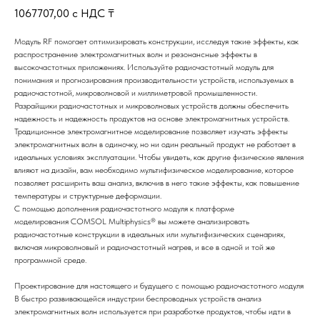
1067707,00
с НДС ₸
Модуль RF помогает оптимизировать конструкции, исследуя такие эффекты, как
распространение электромагнитных волн и резонансные эффекты в
высокочастотных приложениях. Используйте радиочастотный модуль для
понимания и прогнозирования производительности устройств, используемых в
радиочастотной, микроволновой и миллиметровой промышленности.
Разрайщики радиочастотных и микроволновых устройств должны обеспечить
надежность и надежность продуктов на основе электромагнитных устройств.
Традиционное электромагнитное моделирование позволяет изучать эффекты
электромагнитных волн в одиночку, но ни один реальный продукт не работает в
идеальных условиях эксплуатации. Чтобы увидеть, как другие физические явления
влияют на дизайн, вам необходимо мультифизическое моделирование, которое
позволяет расширить ваш анализ, включив в него такие эффекты, как повышение
температуры и структурные деформации.
С помощью дополнения радиочастотного модуля к платформе
моделирования COMSOL Multiphysics® вы можете анализировать
радиочастотные конструкции в идеальных или мультифизических сценариях,
включая микроволновый и радиочастотный нагрев, и все в одной и той же
программной среде.
Проектирование для настоящего и будущего с помощью радиочастотного модуля
В быстро развивающейся индустрии беспроводных устройств анализ
электромагнитных волн используется при разработке продуктов, чтобы идти в