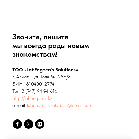
Звоните, пишите
мы всегда рады новым
знакомствам!
ТОО «LabEngeen’s Solutions»
г. Алматы, ул. Толе би, 286/8
БИН 181040012774
Тел. 8 (747) 94 94 616
http://labengeens.kz
e-mail:
labengeens.solutions@gmail.com