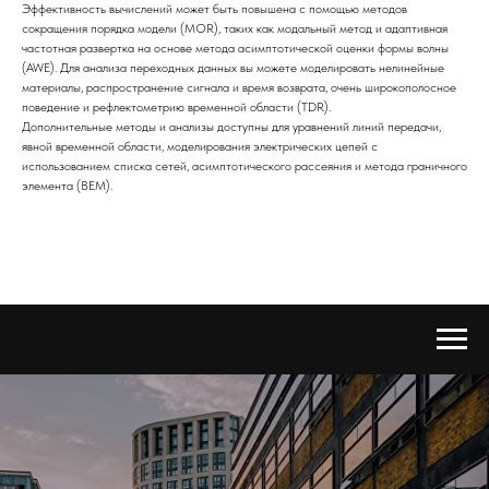
Эффективность вычислений может быть повышена с помощью методов
сокращения порядка модели (MOR), таких как модальный метод и адаптивная
частотная развертка на основе метода асимптотической оценки формы волны
(AWE). Для анализа переходных данных вы можете моделировать нелинейные
материалы, распространение сигнала и время возврата, очень широкополосное
поведение и рефлектометрию временной области (TDR).
Дополнительные методы и анализы доступны для уравнений линий передачи,
явной временной области, моделирования электрических цепей с
использованием списка сетей, асимптотического рассеяния и метода граничного
элемента (BEM).