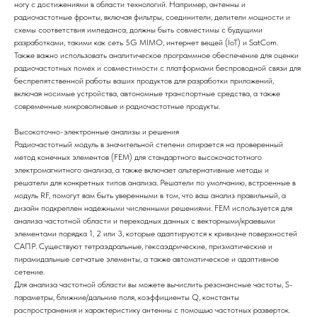
ногу с достижениями в области технологий. Например, антенны и
радиочастотные фронты, включая фильтры, соединители, делители мощности и
схемы соответствия импеданса, должны быть совместимы с будущими
разработками, такими как сеть 5G MIMO, интернет вещей (IoT) и SatCom.
Также важно использовать аналитическое программное обеспечение для оценки
радиочастотных помех и совместимости с платформами беспроводной связи для
беспрепятственной работы ваших продуктов для разработки приложений,
включая носимые устройства, автономные транспортные средства, а также
современные микроволновые и радиочастотные продукты.
Высокоточно-электронные анализы и решения
Радиочастотный модуль в значительной степени опирается на проверенный
метод конечных элементов (FEM) для стандартного высокочастотного
электромагнитного анализа, а также включает альтернативные методы и
решатели для конкретных типов анализа. Решатели по умолчанию, встроенные в
модуль RF, помогут вам быть уверенными в том, что ваш анализ правильный, а
дизайн подкреплен надежными численными решениями. FEM используется для
анализа частотной области и переходных данных с векторными/краевыми
элементами порядка 1, 2 или 3, которые адаптируются к кривизне поверхностей
САПР. Существуют тетраэдральные, гексаэдрические, призматические и
пирамидальные сетчатые элементы, а также автоматическое и адаптивное
сетение.
Для анализа частотной области вы можете вычислить резонансные частоты, S-
параметры, ближние/дальние поля, коэффициенты Q, константы
распространения и характеристику антенны с помощью частотных разверток.