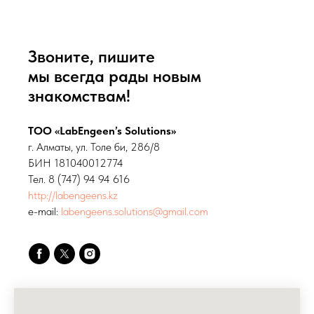
Звоните, пишите
мы всегда рады новым
знакомствам!
ТОО «LabEngeen’s Solutions»
г. Алматы, ул. Толе би, 286/8
БИН 181040012774
Тел. 8 (747) 94 94 616
http://labengeens.kz
e-mail:
labengeens.solutions@gmail.com