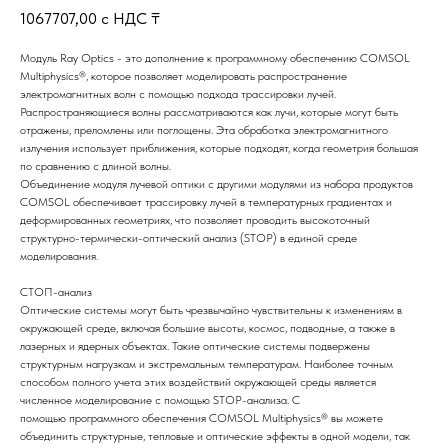
1067707,00
с НДС ₸
Модуль Ray Optics - это дополнение к программному обеспечению COMSOL
Multiphysics®, которое позволяет моделировать распространение
электромагнитных волн с помощью подхода трассировки лучей.
Распространяющиеся волны рассматриваются как лучи, которые могут быть
отражены, преломлены или поглощены. Эта обработка электромагнитного
излучения использует приближения, которые подходят, когда геометрия большая
по сравнению с длиной волны.
Объединение модуля лучевой оптики с другими модулями из набора продуктов
COMSOL обеспечивает трассировку лучей в температурных градиентах и
деформированных геометриях, что позволяет проводить высокоточный
структурно-термически-оптический анализ (STOP) в единой среде
моделирования.
СТОП-анализ
Оптические системы могут быть чрезвычайно чувствительны к изменениям в
окружающей среде, включая большие высоты, космос, подводные, а также в
лазерных и ядерных объектах. Такие оптические системы подвержены
структурным нагрузкам и экстремальным температурам. Наиболее точным
способом полного учета этих воздействий окружающей среды является
численное моделирование с помощью STOP-анализа. С
помощью программного обеспечения COMSOL Multiphysics® вы можете
объединить структурные, тепловые и оптические эффекты в одной модели, так