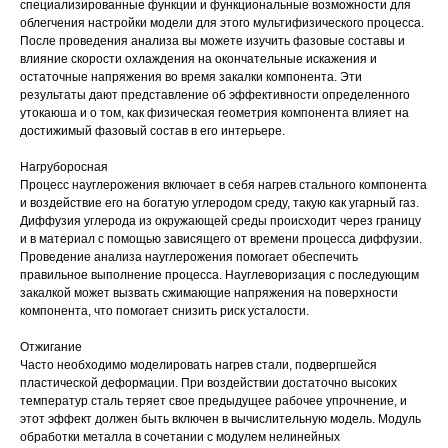
специализированные функции и функциональные возможности для
облегчения настройки модели для этого мультифизического процесса.
После проведения анализа вы можете изучить фазовые составы и
влияние скорости охлаждения на окончательные искажения и
остаточные напряжения во время закалки компонента. Эти
результаты дают представление об эффективности определенного
утокаюша и о том, как физическая геометрия компонента влияет на
достижимый фазовый состав в его интерьере.
Нагруборосная
Процесс науглерожения включает в себя нагрев стального компонента
и воздействие его на богатую углеродом среду, такую как угарный газ.
Диффузия углерода из окружающей среды происходит через границу
и в материал с помощью зависящего от времени процесса диффузии.
Проведение анализа науглерожения помогает обеспечить
правильное выполнение процесса. Науглеворизация с последующим
закалкой может вызвать сжимающие напряжения на поверхности
компонента, что помогает снизить риск усталости.
Отжигание
Часто необходимо моделировать нагрев стали, подвергшейся
пластической деформации. При воздействии достаточно высоких
температур сталь теряет свое предыдущее рабочее упрочнение, и
этот эффект должен быть включен в вычислительную модель. Модуль
обработки металла в сочетании с модулем нелинейных