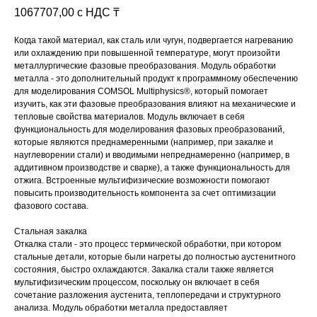
1067707,00
с НДС ₸
Когда такой материал, как сталь или чугун, подвергается нагреванию
или охлаждению при повышенной температуре, могут произойти
металлургические фазовые преобразования. Модуль обработки
металла - это дополнительный продукт к программному обеспечению
для моделирования COMSOL Multiphysics®, который помогает
изучить, как эти фазовые преобразования влияют на механические и
тепловые свойства материалов. Модуль включает в себя
функциональность для моделирования фазовых преобразований,
которые являются преднамеренными (например, при закалке и
науглеворении стали) и вводимыми непреднамеренно (например, в
аддитивном производстве и сварке), а также функциональность для
отжига. Встроенные мультифизические возможности помогают
повысить производительность компонента за счет оптимизации
фазового состава.
Стальная закалка
Откалка стали - это процесс термической обработки, при котором
стальные детали, которые были нагреты до полностью аустенитного
состояния, быстро охлаждаются. Закалка стали также является
мультифизическим процессом, поскольку он включает в себя
сочетание разложения аустенита, теплопередачи и структурного
анализа. Модуль обработки металла предоставляет