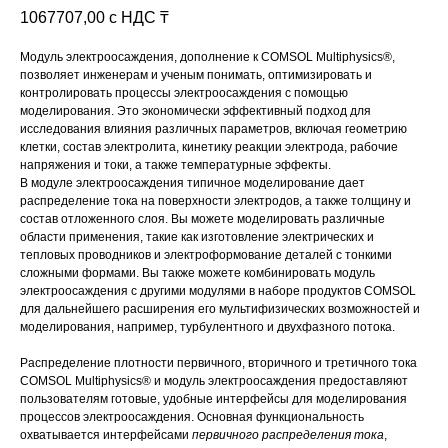
1067707,00
с НДС ₸
Модуль электроосаждения, дополнение к COMSOL Multiphysics®,
позволяет инженерам и ученым понимать, оптимизировать и
контролировать процессы электроосаждения с помощью
моделирования. Это экономически эффективный подход для
исследования влияния различных параметров, включая геометрию
клетки, состав электролита, кинетику реакции электрода, рабочие
напряжения и токи, а также температурные эффекты.
В модуле электроосаждения типичное моделирование дает
распределение тока на поверхности электродов, а также толщину и
состав отложенного слоя. Вы можете моделировать различные
области применения, такие как изготовление электрических и
тепловых проводников и электроформование деталей с тонкими
сложными формами. Вы также можете комбинировать модуль
электроосаждения с другими модулями в наборе продуктов COMSOL
для дальнейшего расширения его мультифизических возможностей и
моделирования, например, турбулентного и двухфазного потока.
Распределение плотности первичного, вторичного и третичного тока
COMSOL Multiphysics® и модуль электроосаждения предоставляют
пользователям готовые, удобные интерфейсы для моделирования
процессов электроосаждения. Основная функциональность
охватывается интерфейсами
первичного распределения тока
,