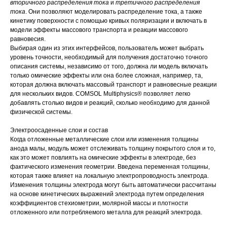
вторичного распределения тока
и
третичного распределения
тока
. Они позволяют моделировать распределение тока, а также
кинетику поверхности с помощью кривых поляризации и включать в
модели эффекты массового транспорта и реакции массового
равновесия.
Выбирая один из этих интерфейсов, пользователь может выбрать
уровень точности, необходимый для получения достаточно точного
описания системы, независимо от того, должна ли модель включать
только омические эффекты или она более сложная, например, та,
которая должна включать массовый транспорт и равновесные реакции
для нескольких видов. COMSOL Multiphysics® позволяет легко
добавлять столько видов и реакций, сколько необходимо для данной
физической системы.
Электроосаденные слои и состав
Когда отложенные металлические слои или изменения толщины
анода малы, модуль может отслеживать толщину покрытого слоя и то,
как это может повлиять на омические эффекты в электроде, без
фактического изменения геометрии. Введена переменная толщины,
которая также влияет на локальную электропроводность электрода.
Изменения толщины электрода могут быть автоматически рассчитаны
на основе кинетических выражений электрода путем определения
коэффициентов стехиометрии, молярной массы и плотности
отложенного или потребляемого металла для реакций электрода.