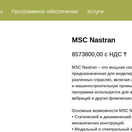
ы
Программное обеспечение
Услуги
MSC Nastran
8573800,00
с НДС ₸
MSC Nastran – это мощная сис
предназначенная для моделир
различных отраслях, включая
и машиностроительную промы
программа используется для 
вибраций и других физических
Основные возможности MSC N
• Статический и динамически
механических конструкций.
• Модальный и спектральный а