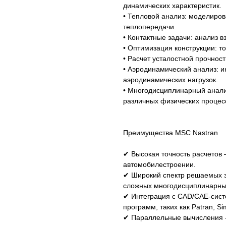
динамических характеристик.
• Тепловой анализ: моделиро
теплопередачи.
• Контактные задачи: анализ 
• Оптимизация конструкции: т
• Расчет усталостной прочност
• Аэродинамический анализ: 
аэродинамических нагрузок.
• Многодисциплинарный анализ
различных физических процес
Преимущества MSC Nastran
✔ Высокая точность расчетов 
автомобилестроении.
✔ Широкий спектр решаемых за
сложных многодисциплинарны
✔ Интеграция с CAD/CAE-сис
программ, таких как Patran, S
✔ Параллельные вычисления –