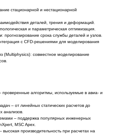
вание стационарной и нестационарной
взаимодействия деталей, трения и деформаций.
опологическая и параметрическая оптимизация.
и: прогнозирование срока службы деталей и узлов.
интеграция с CFD-решениями для моделирования
 (Multiphysics): совместное моделирование
сов.
– проверенные алгоритмы, используемые в авиа- и
дач – от линейных статических расчетов до
х анализов.
темами – поддержка популярных инженерных
imXpert, MSC Apex.
 высокая производительность при расчетах на