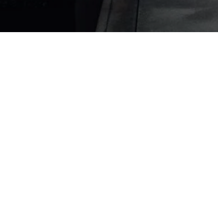
Звоните, пишите
мы всегда рады новым
знакомствам!