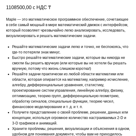
1108500,00
с НДС ₸
Maple — это математическое программное обеспечение, сочетающее
в себе самый мощный в мире математический движок с интерфейсом,
который позволяет чрезвычайно легко анализировать, исследовать,
визуализировать и решать математические задачи.
Решайте математические задачи легко и точно, не беспокоясь, что
где-то потеряли знак минус.
Быстро решайте математические задачи, которые вы никогда не
смогли бы решить вручную (или которые вы не хотели бы решать
вручную, потому что жизнь слишком коротка!)
Решайте задачи практически из любой области математики или
области, которая опирается на математику, например исчисление,
алгебру, дифференциальные уравнения, статистику,
проектирование систем управления, линейную алгебру, физику,
оптимизацию, теорию групп, дифференциальную геометрию,
обработку сигналов, специальные функции, теорию чисел,
финансовое моделирование и т. д. и т. п.
Получите представление о своей проблеме, решении, данных или
концепции, используя огромное количество настраиваемых 2-D и
3-D графиков и анимаций.
Храните проблемы, решения, визуализации и объяснения в одном,
удобном для понимания документе, чтобы вам не приходилось