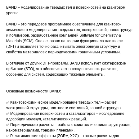
BAND – моделирование твердых тел и поверхностей на квантовом
уровне
BAND – это передовое программное обеспечение для квантово-
химического моделирования твердых тел, поверхностей, наноструктур
и полимеров, разработанное компанией Software for Chemistry &
Materials (SCM). Оно основано на теории функционала плотности
(DFT) и позволяет точно рассчитывать электронную структуру и
свойства материалов с периодическими граничными условиями.
В отличие от других DFT-программ, BAND использует слэтеровские
орбитали (STO), что обеспечивает высокую точность расчетов,
особенно для систем, содержащих тяжелые элементы.
Основные возможности BAND:
✅ Квантово-химическое моделирование твердых тел – расчет
электронной структуры, плотности состояний, зонной структуры.
✅ Моделирование поверхностей и катализаторов – исследование
адсорбции молекул, каталитических реакций.
✅ Периодические расчеты – работа с кристаллическими структурами,
наноматериалами, тонкими пленками.
✅ Релятивистские эффекты (ZORA, X2C) – точные расчеты для