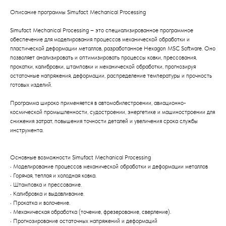
Описание программы Simufact Mechanical Processing
Simufact Mechanical Processing – это специализированное программное
обеспечение для моделирования процессов механической обработки и
пластической деформации металлов, разработанное Hexagon MSC Software. Оно
позволяет анализировать и оптимизировать процессы ковки, прессования,
прокатки, калибровки, штамповки и механической обработки, прогнозируя
остаточные напряжения, деформации, распределение температуры и прочность
готовых изделий.
Программа широко применяется в автомобилестроении, авиационно-
космической промышленности, судостроении, энергетике и машиностроении для
снижения затрат, повышения точности деталей и увеличения срока службы
инструмента.
Основные возможности Simufact Mechanical Processing
• Моделирование процессов механической обработки и деформации металлов
• Горячая, теплая и холодная ковка.
• Штамповка и прессование.
• Калибровка и выдавливание.
• Прокатка и волочение.
• Механическая обработка (точение, фрезерование, сверление).
• Прогнозирование остаточных напряжений и деформаций