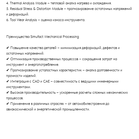
4. Thermal Analysis Module – тепловой анализ нагрева и охлаждения.
5. Residual Stress & Distortion Module – прогнозирование остаточных напряжений
и деформаций.
6. Tool Wear Analysis – оценка износа инструмента.
Преимущества Simufact Mechanical Processing
✔ Повышение качества деталей – минимизация деформаций, дефектов и
остаточных напряжений.
✔ Оптимизация производственных процессов – сокращение затрат на
инструмент и энергопотребление.
✔ Прогнозирование усталостных характеристик – анализ долговечности и
прочности изделий.
✔ Интеграция с CAD и CAE – совместимость с ведущими инженерными
инструментами.
✔ Высокая производительность – ускоренные расчеты сложных механических
процессов.
✔ Применение в различных отраслях – от автомобилестроения до
авиакосмической и энергетической промышленности.