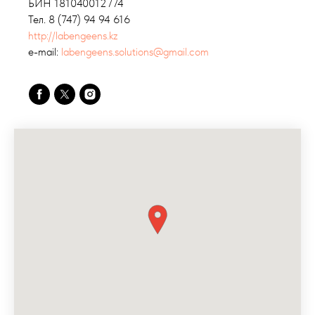
БИН 181040012774
Тел. 8 (747) 94 94 616
http://labengeens.kz
e-mail:
labengeens.solutions@gmail.com