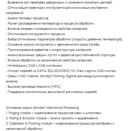
• Выявление зон перегрева, деформации и изменения геометрии деталей.
• Оптимизация траектории инструмента для минимизации внутренних
напряжений.
• Анализ тепловых процессов
• Расчет распределения температуры в процессе обработки.
• Влияние нагрева и охлаждения на свойства материала.
• Оптимизация инструмента и процесса
• Выбор оптимальных параметров обработки (скорость, давление, температура).
• Снижение износа инструмента и увеличение его срока службы.
• Прогнозирование дефектов и микроструктуры материала
• Анализ возможных трещин, пустот и дефектов кристаллической структуры.
• Влияние обработки на механические свойства материала.
• Интеграция с CAD и CAE-системами
• Импорт моделей из CATIA, SOLIDWORKS, NX, Creo и других CAD-систем.
• Связь с MSC Nastran, Simufact Forming, Digimat для междисциплинарного
анализа.
• Высокая производительность (HPC)
• Поддержка многопоточных вычислений для сложных моделей.
Основные модули Simufact Mechanical Processing
1. Forging Module – моделирование процессов ковки и штамповки.
2. Rolling & Extrusion Module – анализ прокатки и выдавливания.
3. Calibration & Finishing Module – моделирование процессов калибровки и
механической обработки.