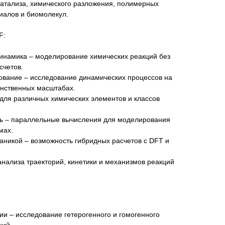
катализа, химического разложения, полимерных
иалов и биомолекул.
F:
инамика – моделирование химических реакций без
счетов.
вание – исследование динамических процессов на
нственных масштабах.
для различных химических элементов и классов
ь – параллельные вычисления для моделирования
мах.
аникой – возможность гибридных расчетов с DFT и
нализа траекторий, кинетики и механизмов реакций
ии – исследование гетерогенного и гомогенного