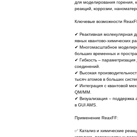
для моделирования горения, 
реакций, коррозии, наноматер
Ключевые возможности ReaxF
✔ Реактивная молекулярная д
явных квантово-химических ра
✔ Многомасштабное моделиро
больших временных и простра
✔ Гибкость – параметризация 
соединений.
✔ Высокая производительност
тысяч атомов в больших систе
✔ Интеграция с квантовой мех
QM/MM.
✔ Визуализация – поддержка а
в GUI AMS.
Применение ReaxFF:
✅ Катализ и химические реакц