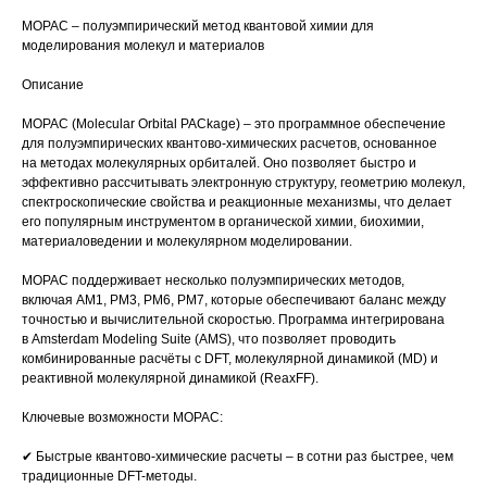
MOPAC – полуэмпирический метод квантовой химии для
моделирования молекул и материалов
Описание
MOPAC (Molecular Orbital PACkage) – это программное обеспечение
для полуэмпирических квантово-химических расчетов, основанное
на методах молекулярных орбиталей. Оно позволяет быстро и
эффективно рассчитывать электронную структуру, геометрию молекул,
спектроскопические свойства и реакционные механизмы, что делает
его популярным инструментом в органической химии, биохимии,
материаловедении и молекулярном моделировании.
MOPAC поддерживает несколько полуэмпирических методов,
включая AM1, PM3, PM6, PM7, которые обеспечивают баланс между
точностью и вычислительной скоростью. Программа интегрирована
в Amsterdam Modeling Suite (AMS), что позволяет проводить
комбинированные расчёты с DFT, молекулярной динамикой (MD) и
реактивной молекулярной динамикой (ReaxFF).
Ключевые возможности MOPAC:
✔ Быстрые квантово-химические расчеты – в сотни раз быстрее, чем
традиционные DFT-методы.