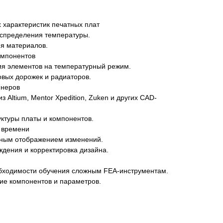
 характеристик печатных плат
аспределения температуры.
ия материалов.
омпонентов
ия элементов на температурный режим.
овых дорожек и радиаторов.
йнеров
 Altium, Mentor Xpedition, Zuken и других CAD-
уктуры платы и компонентов.
м времени
нным отображением изменений.
дения и корректировка дизайна.
обходимости обучения сложным FEA-инструментам.
ие компонентов и параметров.