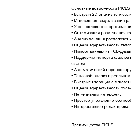
Основные возможности PICLS
• Быстрый 2D-анализ тепловых
• Мгновенная визуализация р
• Учет теплового сопротивлен
• Оптимизация размещения к
• Анализ влияния расположен
• Оценка эффективности тепл
• Импорт данных из PCB-диза
• Поддержка импорта файлов из
систем.
• Автоматический перенос стр
• Тепловой анализ в реально
• Быстрые итерации с мгнове
• Оценка эффективности охлаж
• Интуитивный интерфейс
• Простое управление без не
• Интерактивное редактирован
Преимущества PICLS